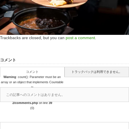
Trackbacks are closed, but you can
post a comment
.
コメント
コメント
トラックバックは利用できません。
Warning
: count(): Parameter must be an
array or an object that implements Countable
in
/home/r4688280/public_html/takedataro.c
この記事へのコメントはありません。
om/wp-content/themes/amore_tcd028-
2/comments.php
on line
39
(0)