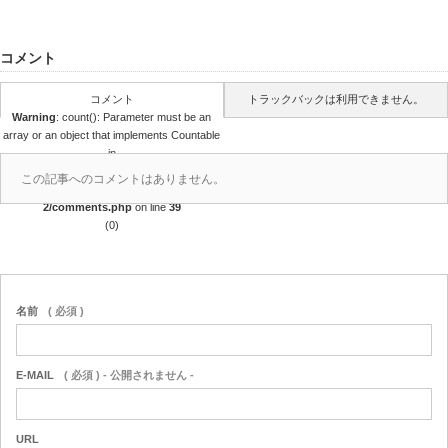
コメント
コメント
トラックバックは利用できません。
Warning
: count(): Parameter must be an
array or an object that implements Countable
in
/home/r4688280/public_html/takedataro.c
この記事へのコメントはありません。
om/wp-content/themes/amore_tcd028-
2/comments.php
on line
39
(0)
名前
( 必須 )
E-MAIL
( 必須 ) - 公開されません -
URL