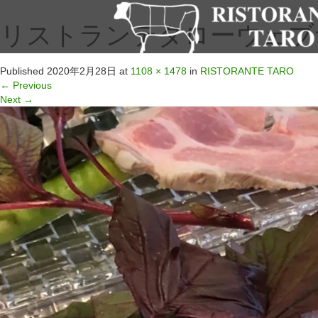
リストランテタローウェブサイ
Published
2020年2月28日
at
1108 × 1478
in
RISTORANTE TARO
←
Previous
Next
→