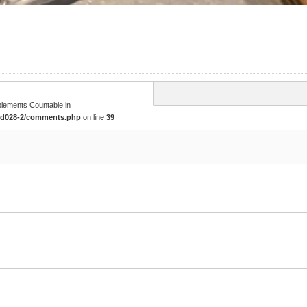
mplements Countable in
tcd028-2/comments.php
on line
39