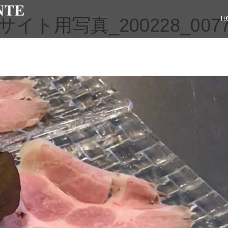
H
ト用写真_200228_007