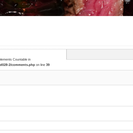
mplements Countable in
tcd028-2/comments.php
on line
39