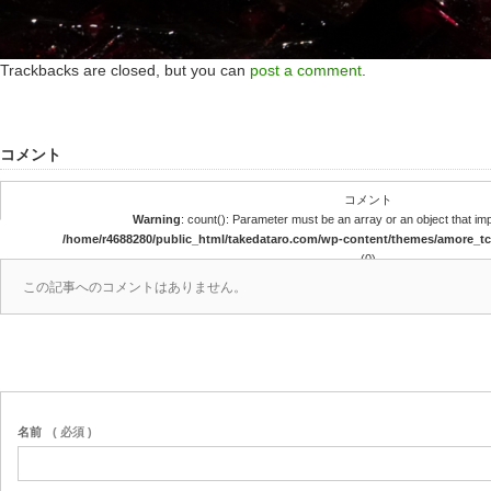
Trackbacks are closed, but you can
post a comment
.
コメント
コメント
Warning
: count(): Parameter must be an array or an object that i
/home/r4688280/public_html/takedataro.com/wp-content/themes/amore_
(0)
この記事へのコメントはありません。
名前
( 必須 )