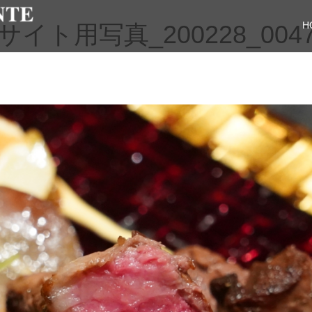
H
ト用写真_200228_004