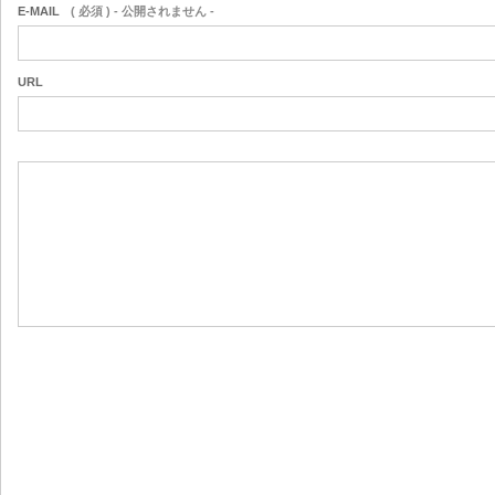
E-MAIL
( 必須 ) - 公開されません -
URL