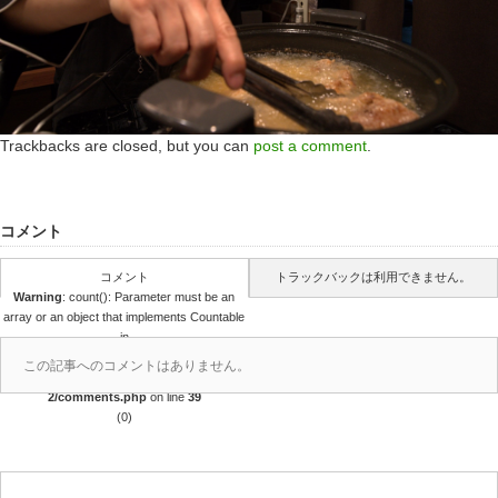
Trackbacks are closed, but you can
post a comment
.
コメント
コメント
トラックバックは利用できません。
Warning
: count(): Parameter must be an
array or an object that implements Countable
in
/home/r4688280/public_html/takedataro.c
この記事へのコメントはありません。
om/wp-content/themes/amore_tcd028-
2/comments.php
on line
39
(0)