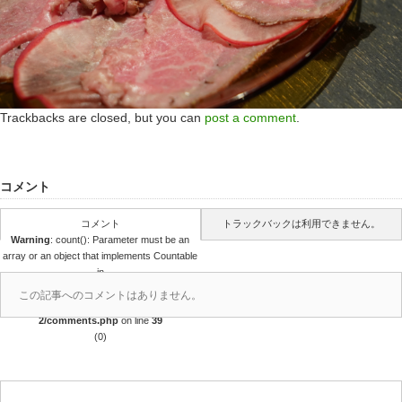
Trackbacks are closed, but you can
post a comment
.
コメント
コメント
トラックバックは利用できません。
Warning
: count(): Parameter must be an
array or an object that implements Countable
in
/home/r4688280/public_html/takedataro.c
この記事へのコメントはありません。
om/wp-content/themes/amore_tcd028-
2/comments.php
on line
39
(0)