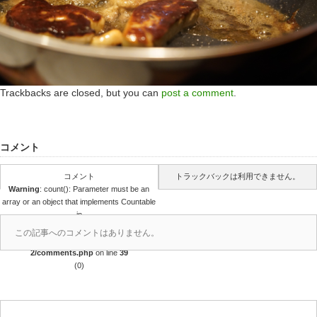
Trackbacks are closed, but you can
post a comment
.
コメント
コメント
トラックバックは利用できません。
Warning
: count(): Parameter must be an
array or an object that implements Countable
in
/home/r4688280/public_html/takedataro.c
この記事へのコメントはありません。
om/wp-content/themes/amore_tcd028-
2/comments.php
on line
39
(0)