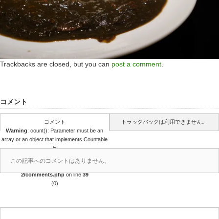
Trackbacks are closed, but you can
post a comment
.
コメント
コメント
トラックバックは利用できません。
Warning
: count(): Parameter must be an
array or an object that implements Countable
in
/home/r4688280/public_html/takedataro.c
この記事へのコメントはありません。
om/wp-content/themes/amore_tcd028-
2/comments.php
on line
39
(0)