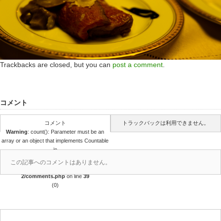
Trackbacks are closed, but you can
post a comment
.
コメント
コメント
トラックバックは利用できません。
Warning
: count(): Parameter must be an
array or an object that implements Countable
in
/home/r4688280/public_html/takedataro.c
この記事へのコメントはありません。
om/wp-content/themes/amore_tcd028-
2/comments.php
on line
39
(0)