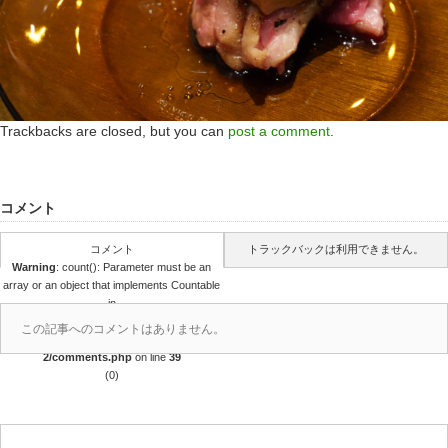
Trackbacks are closed, but you can
post a comment
.
コメント
コメント
トラックバックは利用できません。
Warning
: count(): Parameter must be an
array or an object that implements Countable
in
/home/r4688280/public_html/takedataro.c
この記事へのコメントはありません。
om/wp-content/themes/amore_tcd028-
2/comments.php
on line
39
(0)