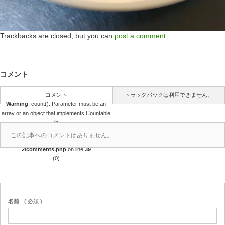
Trackbacks are closed, but you can
post a comment
.
コメント
コメント
トラックバックは利用できません。
Warning
: count(): Parameter must be an
array or an object that implements Countable
in
/home/r4688280/public_html/takedataro.c
この記事へのコメントはありません。
om/wp-content/themes/amore_tcd028-
2/comments.php
on line
39
(0)
名前
( 必須 )