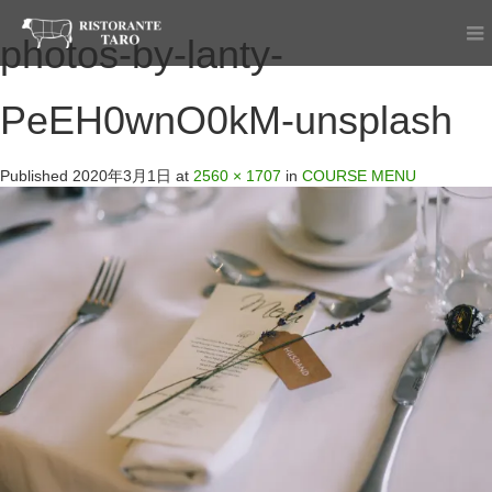
photos-by-lanty-
PeEH0wnO0kM-unsplash
Published
2020年3月1日
at
2560 × 1707
in
COURSE MENU