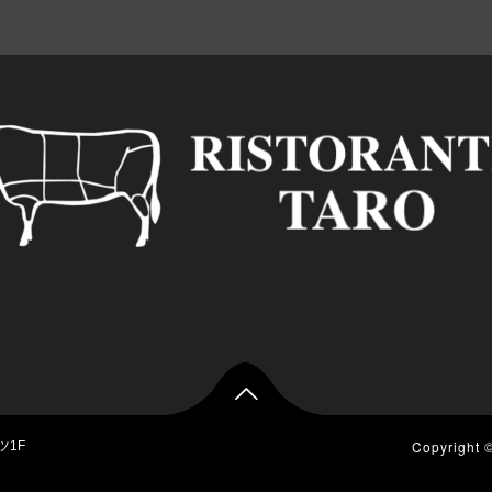

Copyright
ツ1F