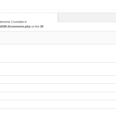
mplements Countable in
tcd028-2/comments.php
on line
39