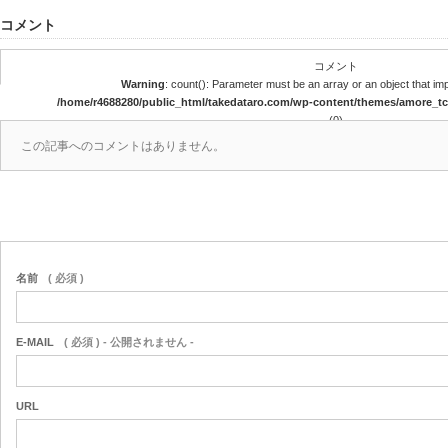
コメント
コメント
Warning
: count(): Parameter must be an array or an object that i
/home/r4688280/public_html/takedataro.com/wp-content/themes/amore_
(0)
この記事へのコメントはありません。
名前
( 必須 )
E-MAIL
( 必須 ) - 公開されません -
URL