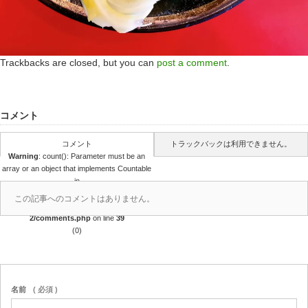
Trackbacks are closed, but you can
post a comment
.
コメント
コメント
トラックバックは利用できません。
Warning
: count(): Parameter must be an
array or an object that implements Countable
in
/home/r4688280/public_html/takedataro.c
この記事へのコメントはありません。
om/wp-content/themes/amore_tcd028-
2/comments.php
on line
39
(0)
名前
( 必須 )